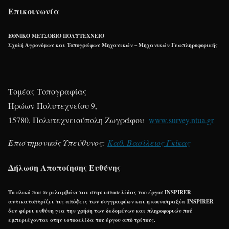
Επικοινωνία
ΕΘΝΙΚΟ ΜΕΤΣΟΒΙΟ ΠΟΛΥΤΕΧΝΕΙΟ
Σχολή Αγρονόμων και Τοπογράφων Μηχανικών – Μηχανικών Γεωπληροφορικής
Τομέας Τοπογραφίας
Ηρώων Πολυτεχνείου 9,
15780, Πολυτεχνειούπολη Ζωγράφου
www.survey.ntua.gr
Επιστημονικός Υπεύθυνος:
Καθ. Βασίλειος Γκίκας
Δήλωση Αποποίησης Ευθύνης
Το υλικό που περιλαμβάνεται στην ιστοσελίδας του έργου INSPIRER
αντικατοπτρίζει τις απόψεις των συγγραφέων και η κοινοπραξία INSPIRER
δεν φέρει ευθύνη για την χρήση των δεδομένων και πληροφοριών πού
εμπεριέχονται στην ιστοσελίδα του έργου από τρίτους.