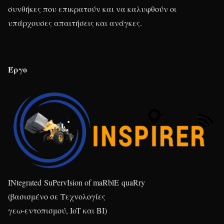
συνθήκες που επικρατούν και να καλυφθούν οι
υπάρχουσες απαιτήσεις και ανάγκες.
Έργο
IN
tegrated
S
u
P
erv
I
sion of ma
R
bl
E
qua
R
ry
(βασισμένο σε Τεχνολογίες
γεω-εντοπισμού, IoT και BI)